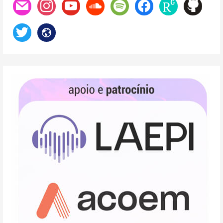
mail
instagram
youtube
soundcloud
spotify
facebook
researchgate
github
twitter
website