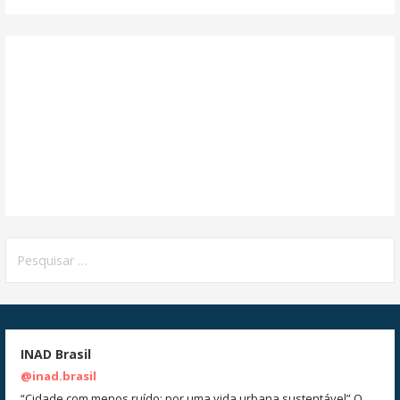
Pesquisar
por:
INAD Brasil
@inad.brasil
“Cidade com menos ruído: por uma vida urbana sustentável” O