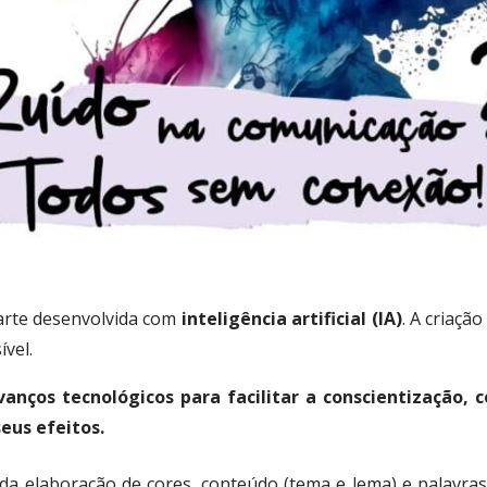
arte desenvolvida com
inteligência artificial (IA)
. A criaçã
ível.
anços tecnológicos para facilitar a conscientização,
eus efeitos.
 da elaboração de cores, conteúdo (tema e lema) e palavras