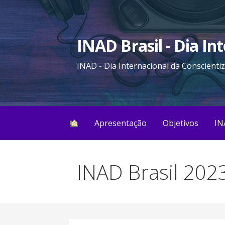
Ir
direto
para
INAD Brasil - Dia In
o
conteúdo
INAD - Dia Internacional da Conscienti
Apresentação
Objetivos
IN
INAD Brasil 202