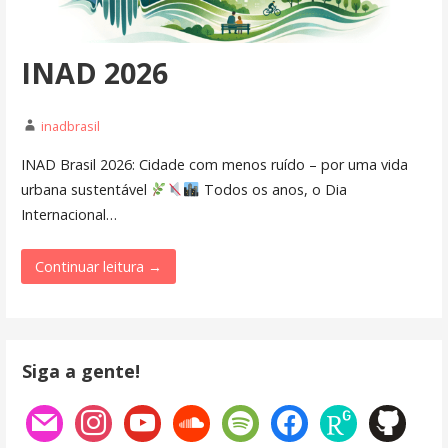
INAD 2026
inadbrasil
INAD Brasil 2026: Cidade com menos ruído – por uma vida
urbana sustentável
Todos os anos, o Dia
Internacional…
Continuar leitura →
Siga a gente!
mail
instagram
youtube
soundcloud
spotify
facebook
researchgate
github