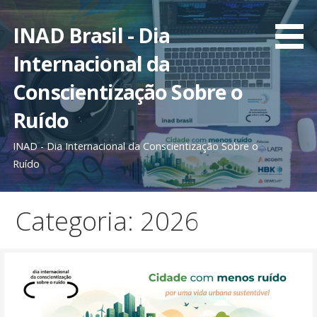
Ir
direto
INAD Brasil - Dia
para
Internacional da
o
conteúdo
Conscientização Sobre o
Ruído
INAD - Dia Internacional da Conscientização Sobre o
Ruído
Categoria: 2026